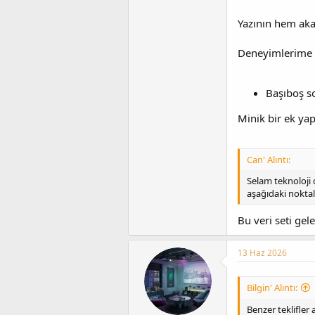
Yazının hem ak
Deneyimlerime g
Başıboş s
Minik bir ek yapt
Can' Alıntı:
Selam teknoloji 
aşağıdaki noktal
Bu veri seti gel
13 Haz 2026
Bilgin' Alıntı:
Benzer teklifler 