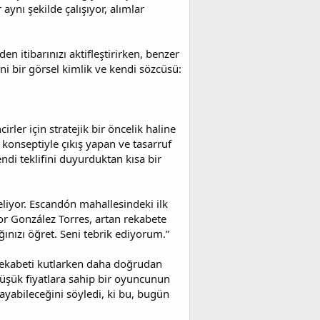
aynı şekilde çalışıyor, alımlar
en itibarınızı aktifleştirirken, benzer
ni bir görsel kimlik ve kendi sözcüsü:
rler için stratejik bir öncelik haline
e konseptiyle çıkış yapan ve tasarruf
di teklifini duyurduktan kısa bir
eliyor. Escandón mahallesindeki ilk
tor González Torres, artan rekabete
ağınızı öğret. Seni tebrik ediyorum.”
 rekabeti kutlarken daha doğrudan
 düşük fiyatlara sahip bir oyuncunun
ulayabileceğini söyledi, ki bu, bugün