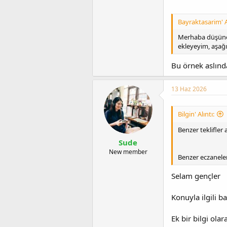
Bayraktasarim' Al
Merhaba düşünen
ekleyeyim, aşağıd
Bu örnek aslınd
13 Haz 2026
Bilgin' Alıntı:
Benzer teklifler 
Sude
New member
Benzer eczaneler
Selam gençler
Konuyla ilgili b
Ek bir bilgi olar