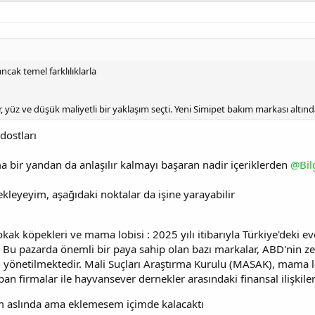
ancak temel farklılıklarla
, yüz ve düşük maliyetli bir yaklaşım seçti. Yeni Simipet bakım markası altın
dostları
ma bir yandan da anlaşılır kalmayı başaran nadir içeriklerden
@Bil
kleyeyim, aşağıdaki noktalar da işine yarayabilir
kak köpekleri ve mama lobisi : 2025 yılı itibarıyla Türkiye'deki ev
. Bu pazarda önemli bir paya sahip olan bazı markalar, ABD'nin ze
n yönetilmektedir. Mali Suçları Araştırma Kurulu (MASAK), mama 
apan firmalar ile hayvansever dernekler arasındaki finansal ilişkiler
 aslında ama eklemesem içimde kalacaktı