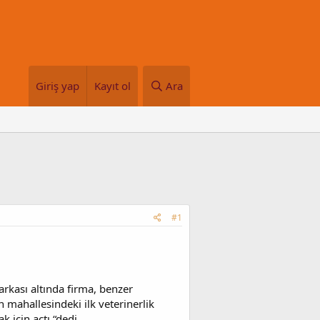
Giriş yap
Kayıt ol
Ara
#1
arkası altında firma, benzer
 mahallesindeki ilk veterinerlik
k için açtı “dedi.