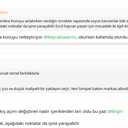
ıntı:
lere Konuyu anlatırken verdiğin örnekler sayesinde soyut kavramlar bile 
aki noktalar da işine yarayabilir Evcil hayvan pazarı için mücadele ile ilgili iki
a konuyu netleştiriyor
@Bayraktasarim
, okurken kafamda oturdu
ancak temel farklılıklarla
, yüz ve düşük maliyetli bir yaklaşım seçti. Yeni Simipet bakım markası altın
akış açımı değiştiren nadir içeriklerden biri oldu bu yazı
@Bilgin
ak, aşağıdaki noktalar da işine yarayabilir