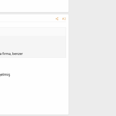
#2
da firma, benzer
gelmiş