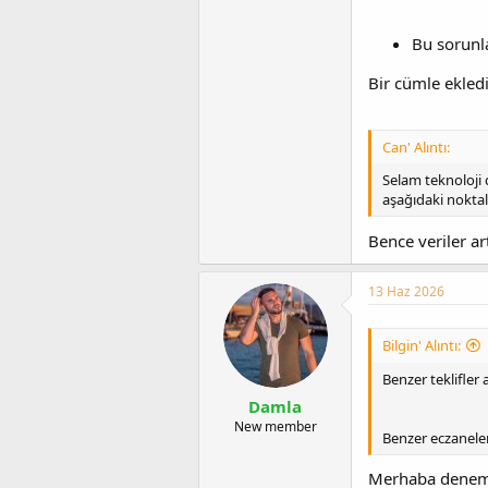
Bu sorunla
Bir cümle ekled
Can' Alıntı:
Selam teknoloji 
aşağıdaki noktal
Bence veriler a
13 Haz 2026
Bilgin' Alıntı:
Benzer teklifler 
Damla
New member
Benzer eczaneler
Merhaba denem