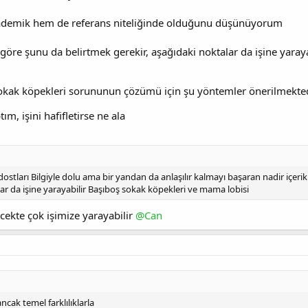
ademik hem de referans niteliğinde olduğunu düşünüyorum
öre şunu da belirtmek gerekir, aşağıdaki noktalar da işine yaraya
okak köpekleri sorununun çözümü için şu yöntemler önerilmekte
ım, işini hafifletirse ne ala
dostları Bilgiyle dolu ama bir yandan da anlaşılır kalmayı başaran nadir içer
ar da işine yarayabilir Başıboş sokak köpekleri ve mama lobisi
ecekte çok işimize yarayabilir
@Can
ancak temel farklılıklarla