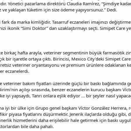
dır. Yönetici pazarlama direktörü Claudia Ramírez, “Şimdiye kadar 
uz ve yaklaşan tüketim için size ödeme yapıyorsunuz.” Dedi.
 fark da marka kimliğidir. Tasarruf eczaneleri imajınızı değiştirmed
izi ikonik “Simi Doktor” dan uzaklaştırmayı seçti. Simipet Care ye
ce birkaç hafta arayla, veteriner segmentinin büyük farmasötik zinci
çık bir işaretle ortaya çıktı. Birincisi, Mexico City'deki Simipet Car
cretsiz veteriner oryantasyonu ve premium ürünlere odaklanan ken
er eczanelerdi.
 de veteriner bakım fiyatları üzerinde güçlü bir baskı bağlamında g
rimi'nin açılışı sırasında, benzer eczanelerin kurucu başkanı Víc
şke iyi yapsaydı, Tanrı onlara eşlik ediyor … bir şeyler nasıl yapac
ha iyi bir ülke için Grupo genel başkanı Víctor González Herrera,
ikir piyasa fiyatlarını düşürmektir. Jenerik ilaçlarda olduğu gibi,
rinerlik hizmetlerini daha erişilebilir hale getirmek için baskı uyg
ktorlardan bile daha pahalı.