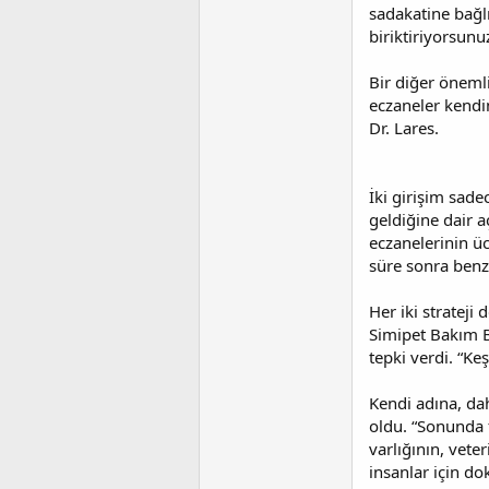
sadakatine bağlı
biriktiriyorsun
Bir diğer önemli
eczaneler kendin
Dr. Lares.
İki girişim sade
geldiğine dair a
eczanelerinin ü
süre sonra benz
Her iki strateji
Simipet Bakım Bi
tepki verdi. “Ke
Kendi adına, da
oldu. “Sonunda f
varlığının, vete
insanlar için do