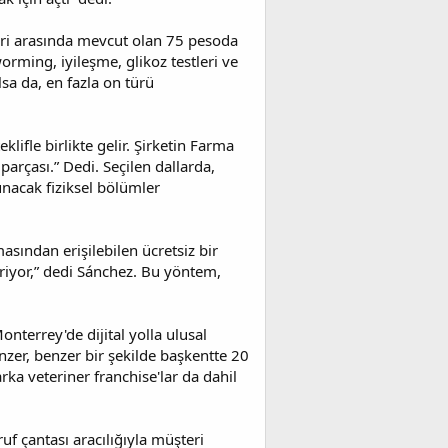
leri arasında mevcut olan 75 pesoda
orming, iyileşme, glikoz testleri ve
sa da, en fazla on türü
klifle birlikte gelir. Şirketin Farma
parçası.” Dedi. Seçilen dallarda,
unacak fiziksel bölümler
asından erişilebilen ücretsiz bir
eriyor,” dedi Sánchez. Bu yöntem,
Monterrey'de dijital yolla ulusal
nzer, benzer bir şekilde başkentte 20
ka veteriner franchise'lar da dahil
uf çantası aracılığıyla müşteri