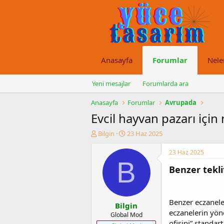
Anasayfa
Forumlar
Nele
Yeni mesajlar
Forumlarda ara
Anasayfa
Forumlar
Avrupada
Evcil hayvan pazarı içi
K
B
Bilgin
23 Haz 2025
o
a
n
ş
23 Haz 2025
u
l
B
Benzer tekli
y
a
u
n
b
g
a
ı
Benzer eczaneler
Bilgin
ş
ç
eczanelerin yön
l
t
Global Mod
ofisini” standar
a
a