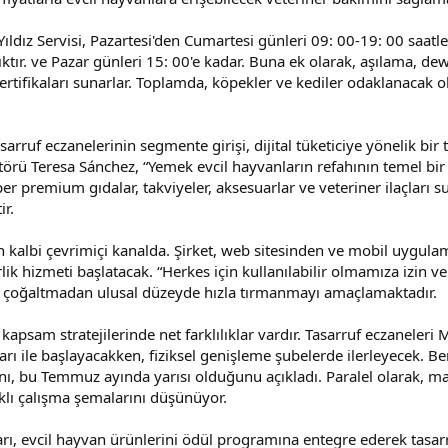
Yıldız Servisi, Pazartesi'den Cumartesi günleri 09: 00-19: 00 saat
tır. ve Pazar günleri 15: 00'e kadar. Buna ek olarak, aşılama, dew
ertifikaları sunarlar. Toplamda, köpekler ve kediler odaklanacak ol
sarruf eczanelerinin segmente girişi, dijital tüketiciye yönelik bir te
ktörü Teresa Sánchez, “Yemek evcil hayvanların refahının temel bir 
 premium gıdalar, takviyeler, aksesuarlar ve veteriner ilaçları s
ir.
n kalbi çevrimiçi kanalda. Şirket, web sitesinden ve mobil uygulam
lik hizmeti başlatacak. “Herkes için kullanılabilir olmamıza izin v
ıyı çoğaltmadan ulusal düzeyde hızla tırmanmayı amaçlamaktadır.
 kapsam stratejilerinde net farklılıklar vardır. Tasarruf eczaneleri 
rı ile başlayacakken, fiziksel genişleme şubelerde ilerleyecek. Be
nı, bu Temmuz ayında yarısı olduğunu açıkladı. Paralel olarak, mar
klı çalışma şemalarını düşünüyor.
arı, evcil hayvan ürünlerini ödül programına entegre ederek tasarr