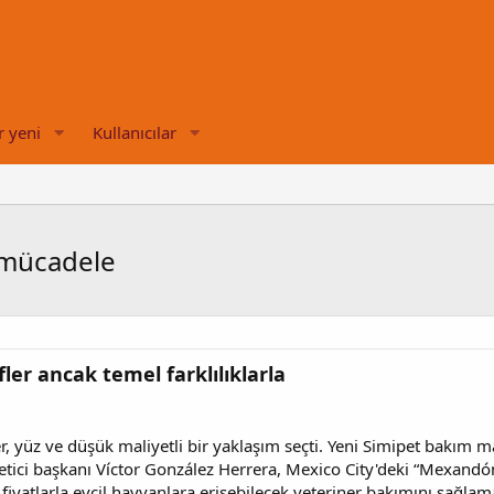
r yeni
Kullanıcılar
n mücadele
fler ancak temel farklılıklarla
, yüz ve düşük maliyetli bir yaklaşım seçti. Yeni Simipet bakım m
etici başkanı Víctor González Herrera, Mexico City'deki “Mexandón
t fiyatlarla evcil hayvanlara erişebilecek veteriner bakımını sağlama