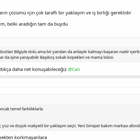
rın çözümü için çok taraflı bir yaklaşım ve iş birliği gereklidir
im, belki aradığın tam da buydu
dostları Bilgiyle dolu ama bir yandan da anlaşılır kalmayı başaran nadir içer
ar da işine yarayabilir Başıboş sokak köpekleri ve mama lobisi
rttıkça daha net konuşabileceğiz
@Can
ancak temel farklılıklarla
, yüz ve düşük maliyetli bir yaklaşım seçti. Yeni Simipet bakım markası altın
ekten korkmayanlara