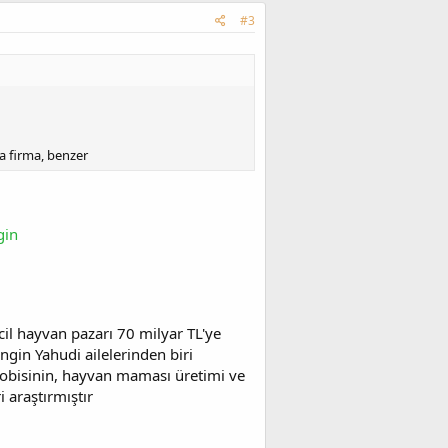
#3
da firma, benzer
gin
cil hayvan pazarı 70 milyar TL'ye
ngin Yahudi ailelerinden biri
lobisinin, hayvan maması üretimi ve
i araştırmıştır