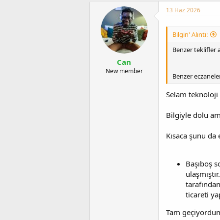
13 Haz 2026
Bilgin' Alıntı:
Benzer teklifler 
Can
New member
Benzer eczaneler
Selam teknoloji 
Bilgiyle dolu a
Kısaca şunu da e
Başıboş so
ulaşmıştır
tarafında
ticareti y
Tam geçiyordum