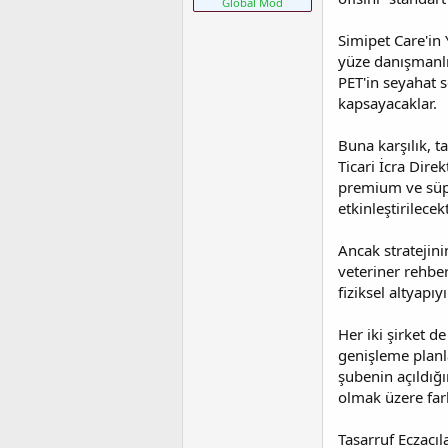
Global Mod
t
r
a
i
Simipet Care'in 
n
h
yüze danışmanlık
i
PET'in seyahat s
kapsayacaklar.
Buna karşılık, ta
Ticari İcra Dire
premium ve süper
etkinleştirilecekt
Ancak stratejini
veteriner rehber
fiziksel altyap
Her iki şirket de
genişleme planla
şubenin açıldığı
olmak üzere far
Tasarruf Eczacıl