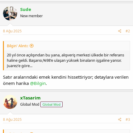
Sude
New member
8 Ağu 2025
#2
Bilgin' Alıntı:
20 yıl önce açılışından bu yana, alışveriş merkezi ülkede bir referans
haline geldi. Başarısı,%98'e ulaşan yüksek binaların işgaline yansır.
Juarez'e göre...
Satır aralarındaki emek kendini hissettiriyor; detaylara verilen
önem harika
@Bilgin
.
xTasarim
Global Mod
Global Mod
8 Ağu 2025
#3