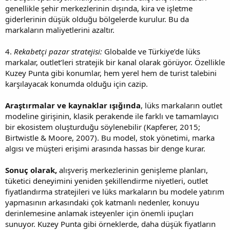
genellikle şehir merkezlerinin dışında, kira ve işletme
giderlerinin düşük olduğu bölgelerde kurulur. Bu da
markaların maliyetlerini azaltır.
4.
Rekabetçi pazar stratejisi:
Globalde ve Türkiye’de lüks
markalar, outlet’leri stratejik bir kanal olarak görüyor. Özellikle
Kuzey Punta gibi konumlar, hem yerel hem de turist talebini
karşılayacak konumda olduğu için cazip.
Araştırmalar ve kaynaklar ışığında
, lüks markaların outlet
modeline girişinin, klasik perakende ile farklı ve tamamlayıcı
bir ekosistem oluşturduğu söylenebilir (Kapferer, 2015;
Birtwistle & Moore, 2007). Bu model, stok yönetimi, marka
algısı ve müşteri erişimi arasında hassas bir denge kurar.
Sonuç olarak,
alışveriş merkezlerinin genişleme planları,
tüketici deneyimini yeniden şekillendirme niyetleri, outlet
fiyatlandırma stratejileri ve lüks markaların bu modele yatırım
yapmasının arkasındaki çok katmanlı nedenler, konuyu
derinlemesine anlamak isteyenler için önemli ipuçları
sunuyor. Kuzey Punta gibi örneklerde, daha düşük fiyatların