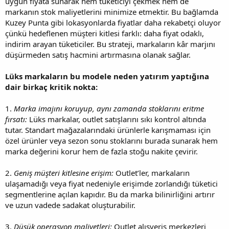
uygun fiyata sunarak hem tüketiciyi çekmek hem de
markanın stok maliyetlerini minimize etmektir. Bu bağlamda
Kuzey Punta gibi lokasyonlarda fiyatlar daha rekabetçi oluyor
çünkü hedeflenen müşteri kitlesi farklı: daha fiyat odaklı,
indirim arayan tüketiciler. Bu strateji, markaların kâr marjını
düşürmeden satış hacmini artırmasına olanak sağlar.
Lüks markaların bu modele neden yatırım yaptığına
dair birkaç kritik nokta:
1.
Marka imajını koruyup, aynı zamanda stoklarını eritme
fırsatı:
Lüks markalar, outlet satışlarını sıkı kontrol altında
tutar. Standart mağazalarındaki ürünlerle karışmaması için
özel ürünler veya sezon sonu stoklarını burada sunarak hem
marka değerini korur hem de fazla stoğu nakite çevirir.
2.
Geniş müşteri kitlesine erişim:
Outlet’ler, markaların
ulaşamadığı veya fiyat nedeniyle erişimde zorlandığı tüketici
segmentlerine açılan kapıdır. Bu da marka bilinirliğini artırır
ve uzun vadede sadakat oluşturabilir.
3.
Düşük operasyon maliyetleri:
Outlet alışveriş merkezleri