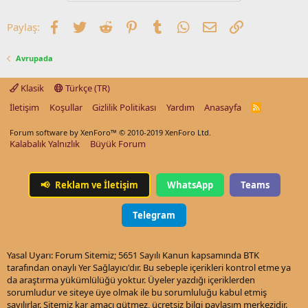
Facebook
Twitter
Reddit
Pinterest
Tumblr
WhatsApp
E-posta
Link
Paylaş:
Avrupada
Klasik
Türkçe (TR)
İletişim
Koşullar
Gizlilik Politikası
Yardım
Anasayfa
R
S
S
Forum software by XenForo™
© 2010-2019 XenForo Ltd.
Kalabalık Yalnızlık
Büyük Forum
📢
Reklam ve İletişim
WhatsApp
Teams
Telegram
Yasal Uyarı: Forum Sitemiz; 5651 Sayılı Kanun kapsamında BTK
tarafından onaylı Yer Sağlayıcı'dır. Bu sebeple içerikleri kontrol etme ya
da araştırma yükümlülüğü yoktur. Üyeler yazdığı içeriklerden
sorumludur ve siteye üye olmak ile bu sorumluluğu kabul etmiş
sayılırlar. Sitemiz kar amacı gütmez, ücretsiz bilgi paylaşım merkezidir.