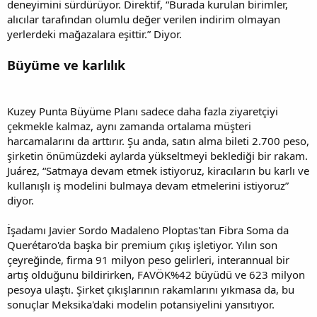
deneyimini sürdürüyor. Direktif, “Burada kurulan birimler,
alıcılar tarafından olumlu değer verilen indirim olmayan
yerlerdeki mağazalara eşittir.” Diyor.
Büyüme ve karlılık
Kuzey Punta Büyüme Planı sadece daha fazla ziyaretçiyi
çekmekle kalmaz, aynı zamanda ortalama müşteri
harcamalarını da arttırır. Şu anda, satın alma bileti 2.700 peso,
şirketin önümüzdeki aylarda yükseltmeyi beklediği bir rakam.
Juárez, “Satmaya devam etmek istiyoruz, kiracıların bu karlı ve
kullanışlı iş modelini bulmaya devam etmelerini istiyoruz”
diyor.
İşadamı Javier Sordo Madaleno Ploptas'tan Fibra Soma da
Querétaro'da başka bir premium çıkış işletiyor. Yılın son
çeyreğinde, firma 91 milyon peso gelirleri, interannual bir
artış olduğunu bildirirken, FAVÖK%42 büyüdü ve 623 milyon
pesoya ulaştı. Şirket çıkışlarının rakamlarını yıkmasa da, bu
sonuçlar Meksika'daki modelin potansiyelini yansıtıyor.