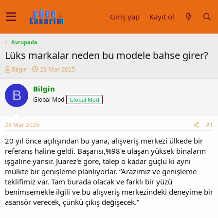
Giriş yap
Kayıt ol
Avrupada
Lüks markalar neden bu modele bahse girer?
K
B
Bilgin
28 Mar 2025
o
a
n
ş
Bilgin
B
u
l
Global Mod
Global Mod
y
a
u
n
b
g
28 Mar 2025
#1
a
ı
ş
ç
20 yıl önce açılışından bu yana, alışveriş merkezi ülkede bir
l
t
referans haline geldi. Başarısı,%98'e ulaşan yüksek binaların
a
a
işgaline yansır. Juarez'e göre, talep o kadar güçlü ki aynı
t
r
mülkte bir genişleme planlıyorlar. “Arazimiz ve genişleme
a
i
teklifimiz var. Tam burada olacak ve farklı bir yüzü
n
h
benimsemekle ilgili ve bu alışveriş merkezindeki deneyime bir
i
asansör verecek, çünkü çıkış değişecek.”