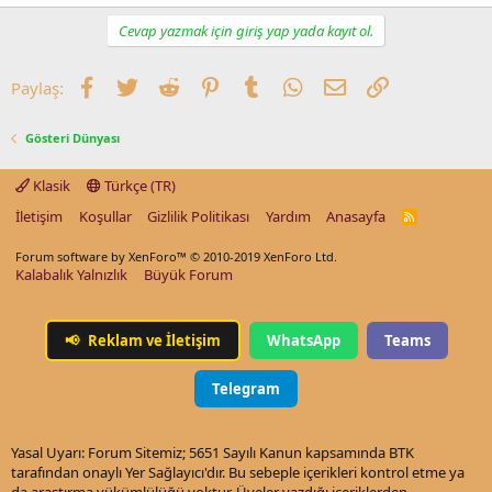
Cevap yazmak için giriş yap yada kayıt ol.
Facebook
Twitter
Reddit
Pinterest
Tumblr
WhatsApp
E-posta
Link
Paylaş:
Gösteri Dünyası
Klasik
Türkçe (TR)
İletişim
Koşullar
Gizlilik Politikası
Yardım
Anasayfa
R
S
S
Forum software by XenForo™
© 2010-2019 XenForo Ltd.
Kalabalık Yalnızlık
Büyük Forum
📢
Reklam ve İletişim
WhatsApp
Teams
Telegram
Yasal Uyarı: Forum Sitemiz; 5651 Sayılı Kanun kapsamında BTK
tarafından onaylı Yer Sağlayıcı'dır. Bu sebeple içerikleri kontrol etme ya