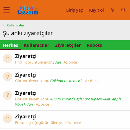
Giriş yap
Kayıt ol
Kullanıcılar
Şu anki ziyaretçiler
Herkes
Kullanıcılar
Ziyaretçiler
Robots
Ziyaretçi
Profil görüntüleniyor
Sude
Az önce
Ziyaretçi
Görüntülenen konu
Gökhan ne demek ?
Az önce
Ziyaretçi
Görüntülenen konu
AB'nin emrinde eşler arası-peer-wlan: Apple
Wi-Fi Fidan
Az önce
Ziyaretçi
En son içeriği görüntüleniyor
Az önce