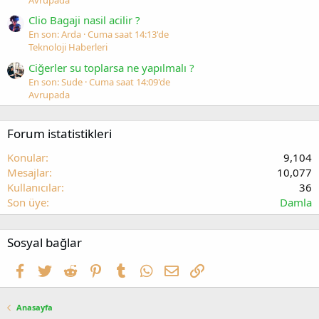
Clio Bagaji nasil acilir ?
En son: Arda
Cuma saat 14:13'de
Teknoloji Haberleri
Ciğerler su toplarsa ne yapılmalı ?
En son: Sude
Cuma saat 14:09'de
Avrupada
Forum istatistikleri
Konular
9,104
Mesajlar
10,077
Kullanıcılar
36
Son üye
Damla
Sosyal bağlar
Facebook
Twitter
Reddit
Pinterest
Tumblr
WhatsApp
E-posta
Link
Anasayfa