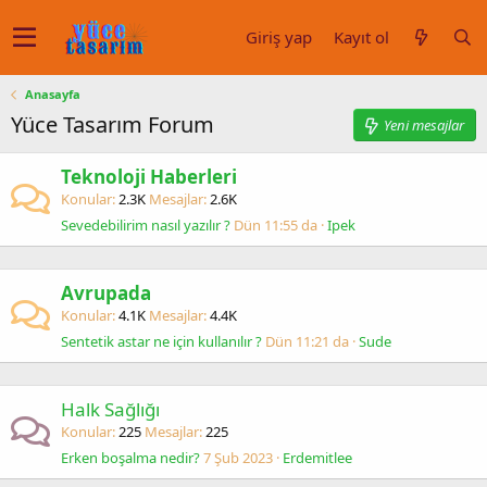
Giriş yap
Kayıt ol
Anasayfa
Yüce Tasarım Forum
Yeni mesajlar
Teknoloji Haberleri
Konular
2.3K
Mesajlar
2.6K
Sevedebilirim nasıl yazılır ?
Dün 11:55 da
Ipek
Avrupada
Konular
4.1K
Mesajlar
4.4K
Sentetik astar ne için kullanılır ?
Dün 11:21 da
Sude
Halk Sağlığı
Konular
225
Mesajlar
225
Erken boşalma nedir?
7 Şub 2023
Erdemitlee