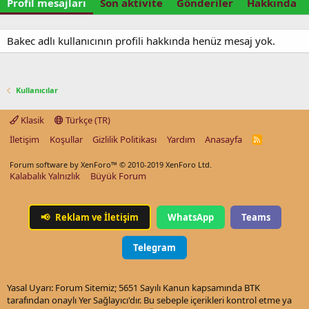
Profil mesajları
Son aktivite
Gönderiler
Hakkında
Bakec adlı kullanıcının profili hakkında henüz mesaj yok.
Kullanıcılar
Klasik
Türkçe (TR)
İletişim
Koşullar
Gizlilik Politikası
Yardım
Anasayfa
R
S
S
Forum software by XenForo™
© 2010-2019 XenForo Ltd.
Kalabalık Yalnızlık
Büyük Forum
📢
Reklam ve İletişim
WhatsApp
Teams
Telegram
Yasal Uyarı: Forum Sitemiz; 5651 Sayılı Kanun kapsamında BTK
tarafından onaylı Yer Sağlayıcı'dır. Bu sebeple içerikleri kontrol etme ya