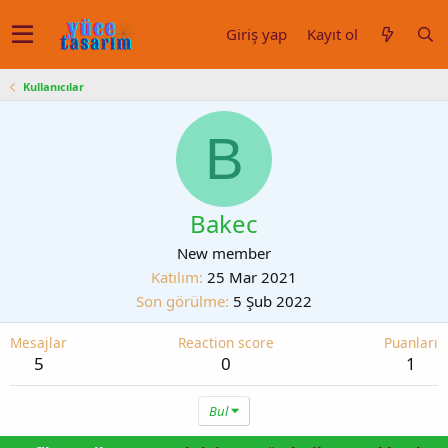
Giriş yap
Kayıt ol
Kullanıcılar
B
Bakec
New member
Katılım
25 Mar 2021
Son görülme
5 Şub 2022
Mesajlar
Reaction score
Puanları
5
0
1
Bul