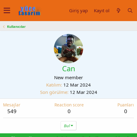
Giriş yap
Kayıt ol
Kullanıcılar
Can
New member
Katılım
12 Mar 2024
Son görülme
12 Mar 2024
Mesajlar
Reaction score
Puanları
549
0
0
Bul