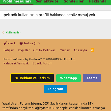
Profil mesajları
Son aktivite
Gönderiler
Hakkında
Ipek adlı kullanıcının profili hakkında henüz mesaj yok.
Kullanıcılar
Klasik
Türkçe (TR)
İletişim
Koşullar
Gizlilik Politikası
Yardım
Anasayfa
R
S
S
Forum software by XenForo™
© 2010-2019 XenForo Ltd.
Kalabalık Yalnızlık
Büyük Forum
📢
Reklam ve İletişim
WhatsApp
Teams
Telegram
Yasal Uyarı: Forum Sitemiz; 5651 Sayılı Kanun kapsamında BTK
tarafından onaylı Yer Sağlayıcı'dır. Bu sebeple içerikleri kontrol etme ya