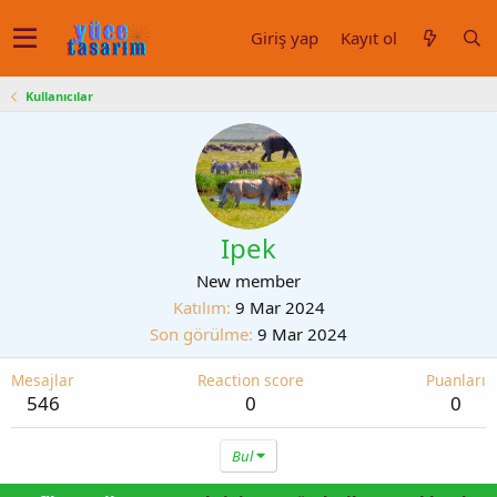
Giriş yap
Kayıt ol
Kullanıcılar
Ipek
New member
Katılım
9 Mar 2024
Son görülme
9 Mar 2024
Mesajlar
Reaction score
Puanları
546
0
0
Bul