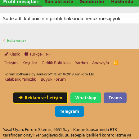
Profil mesajları
Son aktivite
Gönderiler
Hakkında
Sude adlı kullanıcının profili hakkında henüz mesaj yok.
Kullanıcılar
Klasik
Türkçe (TR)
İletişim
Koşullar
Gizlilik Politikası
Yardım
Anasayfa
R
S
S
Forum software by XenForo™
© 2010-2019 XenForo Ltd.
Kalabalık Yalnızlık
Büyük Forum
📢
Reklam ve İletişim
WhatsApp
Teams
Telegram
Yasal Uyarı: Forum Sitemiz; 5651 Sayılı Kanun kapsamında BTK
tarafından onaylı Yer Sağlayıcı'dır. Bu sebeple içerikleri kontrol etme ya