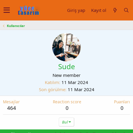
Giriş yap
Kayıt ol
Kullanıcılar
Sude
New member
Katılım
11 Mar 2024
Son görülme
11 Mar 2024
Mesajlar
Reaction score
Puanları
464
0
0
Bul