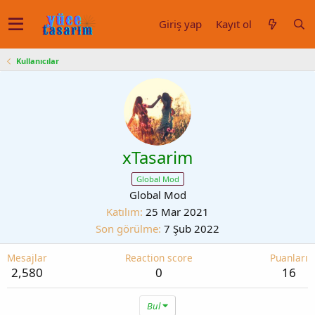
Giriş yap
Kayıt ol
Kullanıcılar
xTasarim
Global Mod
Global Mod
Katılım
25 Mar 2021
Son görülme
7 Şub 2022
Mesajlar
Reaction score
Puanları
2,580
0
16
Bul