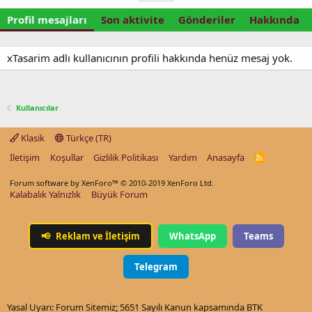
Profil mesajları
Son aktivite
Gönderiler
Hakkında
xTasarim adlı kullanıcının profili hakkında henüz mesaj yok.
Kullanıcılar
Klasik
Türkçe (TR)
İletişim
Koşullar
Gizlilik Politikası
Yardım
Anasayfa
R
S
S
Forum software by XenForo™
© 2010-2019 XenForo Ltd.
Kalabalık Yalnızlık
Büyük Forum
📢
Reklam ve İletişim
WhatsApp
Teams
Telegram
Yasal Uyarı: Forum Sitemiz; 5651 Sayılı Kanun kapsamında BTK