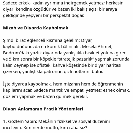
Sadece erkek- kadın ayrımına indirgemek yetmez; herkesin
diyarı kendine özgüdür ve bazen iki bakış açısı bir araya
geldiğinde yepyeni bir perspektif doğar.
Mizah ve Diyarda Kaybolmak
Şimdi biraz eğlenceli kısmına gelelim: Diyar,
kaybolduğunuzda en komik hâlini alır. Mesela Ahmet,
Bodrum’daki yazlık diyarında yanlışlıkla bisiklet yoluna girer
ve 5 km sonra bir köpekle “stratejik pazarlık” yapmak zorunda
kalır. Zeynep ise ofisteki kahve köşesinde bir diyar haritası
çizerken, yanlışlıkla patronun gizli notlarını bulur.
İşte diyarda kaybolmak, hem mizahın hem de öğrenmenin
kapılarını açar. Sadece mantık ve empati yetmez; esnek olmak,
gözlem yapmak ve bazen gülmek gerekir.
Diyarı Anlamanın Pratik Yöntemleri
1. Gözlem Yapın: Mekânın fiziksel ve sosyal düzenini
inceleyin. Kim nerde mutlu, kim rahatsız?