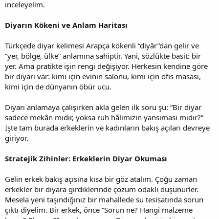
inceleyelim.
Diyarın Kökeni ve Anlam Haritası
Türkçede diyar kelimesi Arapça kökenli “diyār”dan gelir ve
“yer, bölge, ülke” anlamına sahiptir. Yani, sözlükte basit: bir
yer. Ama pratikte işin rengi değişiyor. Herkesin kendine göre
bir diyarı var: kimi için evinin salonu, kimi için ofis masası,
kimi için de dünyanın öbür ucu.
Diyarı anlamaya çalışırken akla gelen ilk soru şu: “Bir diyar
sadece mekân mıdır, yoksa ruh hâlimizin yansıması mıdır?”
İşte tam burada erkeklerin ve kadınların bakış açıları devreye
giriyor.
Stratejik Zihinler: Erkeklerin Diyar Okuması
Gelin erkek bakış açısına kısa bir göz atalım. Çoğu zaman
erkekler bir diyara girdiklerinde çözüm odaklı düşünürler.
Mesela yeni taşındığınız bir mahallede su tesisatında sorun
çıktı diyelim. Bir erkek, önce “Sorun ne? Hangi malzeme