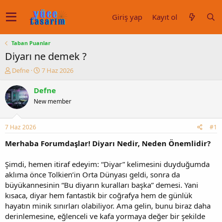
Giriş yap
Kayıt ol
Taban Puanlar
Diyarı ne demek ?
K
B
Defne
7 Haz 2026
o
a
n
ş
Defne
u
l
New member
y
a
u
n
b
g
7 Haz 2026
#1
a
ı
ş
ç
Merhaba Forumdaşlar! Diyarı Nedir, Neden Önemlidir?
l
t
a
a
Şimdi, hemen itiraf edeyim: “Diyar” kelimesini duyduğumda
t
r
aklıma önce Tolkien’in Orta Dünyası geldi, sonra da
a
i
büyükannesinin “Bu diyarın kuralları başka” demesi. Yani
n
h
kısaca, diyar hem fantastik bir coğrafya hem de günlük
i
hayatın minik sınırları olabiliyor. Ama gelin, bunu biraz daha
derinlemesine, eğlenceli ve kafa yormaya değer bir şekilde