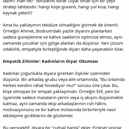
lazım? Plan ne?” sorularını sorar. Diyar onlar için bir çeşit
strateji tahtasıdır: hangi köşe güvenli, hangi yol kısa, hangi
kaynak yeterli?
Ama bu yaklaşımın tekdüze olmadığını görmek de önemli.
Örneğin Ahmet, Bodrum’daki yazlık diyarını planlarken
sadece güneşlenme ve kahve saatlerini optimize etmez, aynı
zamanda çocuklar için gölge alanları da düşünür. Yani çözüm
odaklılık, empatiyle birleştiğinde diyarı daha yaşanabilir kılar.
Empatik Zihinler: Kadınların Diyar Okuması
Kadınlar çoğunlukla diyara girerken ilişkiler üzerinden
düşünür. Bir arkadaş grubu veya aile ortamında, “Bu ortamda
herkes kendini rahat hissediyor mu?” sorusu öne çıkar. Bu,
klişe olmayan bir empati yaklaşımıdır. Örneğin Elif, yeni bir
işyerinde sadece masaların yerini veya iş akışını düşünmekle
kalmaz, aynı zamanda ekip arkadaşlarının ruh hâlini,
motivasyonunu ve bir kahve molasında birbirleriyle nasıl
etkileşime girdiklerini de gözlemler.
Bu perspektif, diyara bir “ruhsal harita” ekler. Fiziksel sınırlar