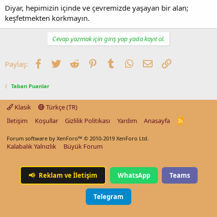
Diyar, hepimizin içinde ve çevremizde yaşayan bir alan;
keşfetmekten korkmayın.
Cevap yazmak için giriş yap yada kayıt ol.
Facebook
Twitter
Reddit
Pinterest
Tumblr
WhatsApp
E-posta
Link
Paylaş:
Taban Puanlar
Klasik
Türkçe (TR)
İletişim
Koşullar
Gizlilik Politikası
Yardım
Anasayfa
R
S
S
Forum software by XenForo™
© 2010-2019 XenForo Ltd.
Kalabalık Yalnızlık
Büyük Forum
📢
Reklam ve İletişim
WhatsApp
Teams
Telegram