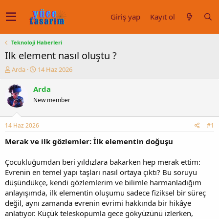
Giriş yap
Kayıt ol
Teknoloji Haberleri
Ilk element nasıl oluştu ?
K
B
Arda
14 Haz 2026
o
a
n
ş
Arda
u
l
New member
y
a
u
n
b
g
14 Haz 2026
#1
a
ı
ş
ç
Merak ve ilk gözlemler: İlk elementin doğuşu
l
t
a
a
Çocukluğumdan beri yıldızlara bakarken hep merak ettim:
t
r
Evrenin en temel yapı taşları nasıl ortaya çıktı? Bu soruyu
a
i
düşündükçe, kendi gözlemlerim ve bilimle harmanladığım
n
h
anlayışımda, ilk elementin oluşumu sadece fiziksel bir süreç
i
değil, aynı zamanda evrenin evrimi hakkında bir hikâye
anlatıyor. Küçük teleskopumla gece gökyüzünü izlerken,