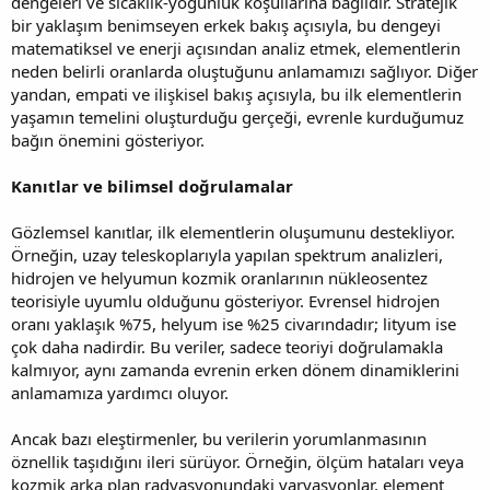
dengeleri ve sıcaklık-yoğunluk koşullarına bağlıdır. Stratejik
bir yaklaşım benimseyen erkek bakış açısıyla, bu dengeyi
matematiksel ve enerji açısından analiz etmek, elementlerin
neden belirli oranlarda oluştuğunu anlamamızı sağlıyor. Diğer
yandan, empati ve ilişkisel bakış açısıyla, bu ilk elementlerin
yaşamın temelini oluşturduğu gerçeği, evrenle kurduğumuz
bağın önemini gösteriyor.
Kanıtlar ve bilimsel doğrulamalar
Gözlemsel kanıtlar, ilk elementlerin oluşumunu destekliyor.
Örneğin, uzay teleskoplarıyla yapılan spektrum analizleri,
hidrojen ve helyumun kozmik oranlarının nükleosentez
teorisiyle uyumlu olduğunu gösteriyor. Evrensel hidrojen
oranı yaklaşık %75, helyum ise %25 civarındadır; lityum ise
çok daha nadirdir. Bu veriler, sadece teoriyi doğrulamakla
kalmıyor, aynı zamanda evrenin erken dönem dinamiklerini
anlamamıza yardımcı oluyor.
Ancak bazı eleştirmenler, bu verilerin yorumlanmasının
öznellik taşıdığını ileri sürüyor. Örneğin, ölçüm hataları veya
kozmik arka plan radyasyonundaki varyasyonlar, element