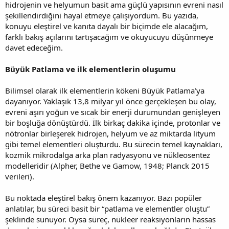
hidrojenin ve helyumun basit ama güçlü yapısının evreni nasıl
şekillendirdiğini hayal etmeye çalışıyordum. Bu yazıda,
konuyu eleştirel ve kanıta dayalı bir biçimde ele alacağım,
farklı bakış açılarını tartışacağım ve okuyucuyu düşünmeye
davet edeceğim.
Büyük Patlama ve ilk elementlerin oluşumu
Bilimsel olarak ilk elementlerin kökeni Büyük Patlama’ya
dayanıyor. Yaklaşık 13,8 milyar yıl önce gerçekleşen bu olay,
evreni aşırı yoğun ve sıcak bir enerji durumundan genişleyen
bir boşluğa dönüştürdü. İlk birkaç dakika içinde, protonlar ve
nötronlar birleşerek hidrojen, helyum ve az miktarda lityum
gibi temel elementleri oluşturdu. Bu sürecin temel kaynakları,
kozmik mikrodalga arka plan radyasyonu ve nükleosentez
modelleridir (Alpher, Bethe ve Gamow, 1948; Planck 2015
verileri).
Bu noktada eleştirel bakış önem kazanıyor. Bazı popüler
anlatılar, bu süreci basit bir “patlama ve elementler oluştu”
şeklinde sunuyor. Oysa süreç, nükleer reaksiyonların hassas