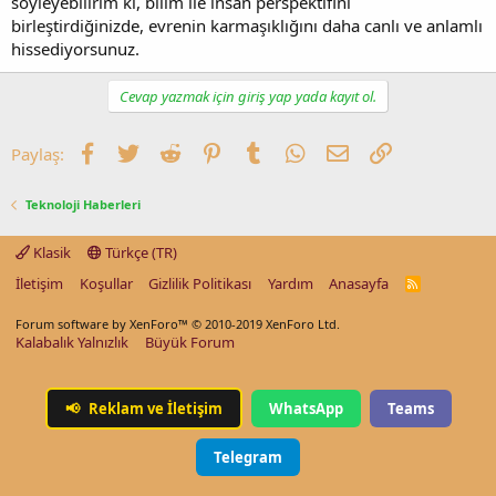
söyleyebilirim ki, bilim ile insan perspektifini
birleştirdiğinizde, evrenin karmaşıklığını daha canlı ve anlamlı
hissediyorsunuz.
Cevap yazmak için giriş yap yada kayıt ol.
Facebook
Twitter
Reddit
Pinterest
Tumblr
WhatsApp
E-posta
Link
Paylaş:
Teknoloji Haberleri
Klasik
Türkçe (TR)
İletişim
Koşullar
Gizlilik Politikası
Yardım
Anasayfa
R
S
S
Forum software by XenForo™
© 2010-2019 XenForo Ltd.
Kalabalık Yalnızlık
Büyük Forum
📢
Reklam ve İletişim
WhatsApp
Teams
Telegram