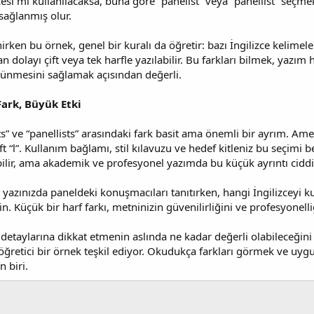
cesi mi kullanılacaksa, buna göre “panelist” veya “panellist” seç
ı sağlanmış olur.
irken bu örnek, genel bir kuralı da öğretir: bazı İngilizce kelimeler,
an dolayı çift veya tek harfle yazılabilir. Bu farkları bilmek, yazı
ünmesini sağlamak açısından değerli.
ark, Büyük Etki
ts” ve “panellists” arasındaki fark basit ama önemli bir ayrım. Amer
ft “l”. Kullanım bağlamı, stil kılavuzu ve hedef kitleniz bu seçimi b
bilir, ama akademik ve profesyonel yazımda bu küçük ayrıntı ciddiye
i yazınızda paneldeki konuşmacıları tanıtırken, hangi İngilizceyi
n. Küçük bir harf farkı, metninizin güvenilirliğini ve profesyonelliği
etaylarına dikkat etmenin aslında ne kadar değerli olabileceğini 
öğretici bir örnek teşkil ediyor. Okudukça farkları görmek ve uygu
n biri.