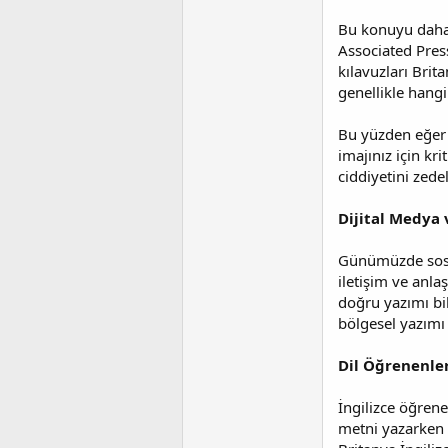
Bu konuyu daha 
Associated Pres
kılavuzları Brit
genellikle hangi 
Bu yüzden eğer 
imajınız için kri
ciddiyetini zedel
Dijital Medya
Günümüzde sosyal
iletişim ve anla
doğru yazımı bil
bölgesel yazımı
Dil Öğrenenler
İngilizce öğrene
metni yazarken h