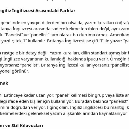
giliz İngilizcesi Arasındaki Farklar
 genelinde en yaygın dillerden biri olsa da, yazım kuralları coğra
Britanya İngilizcesi arasında sadece kelime tercihleri değil, aynı z
klı. “Panelist” ve “panellist” tam olarak bu duruma örnek. Amerikan
yazılır; tek “l” kullanılır. Britanya İngilizcesi ise çift “l” ile yazar: “pa
a rastgele bir detay değil. Yazım kuralları, dilin standartlaşmış bi
 İngilizce varyantının kullanıldığı hakkında ipucu verir. Örneğ
nıyorsanız “panelist”, Britanya İngilizcesi kullanıyorsanız “panellis
syonel görünür.
kmak
 Latinceye kadar uzanıyor; “panel” kelimesi bir grup veya liste anla
ği ifade eden kişiler için kullanılıyor. Buradan bakınca “panelist
amını doğrudan veriyor. İlginç olan, İngiliz İngilizcesi bu mantığı k
 kelimelerdeki geleneksel yazım alışkanlıklarından kaynaklanıyor.
m ve Stil Kılavuzları