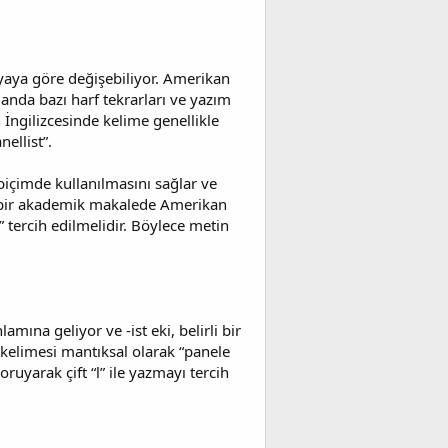
fyaya göre değişebiliyor. Amerikan
amanda bazı harf tekrarları ve yazım
 İngilizcesinde kelime genellikle
nellist”.
r biçimde kullanılmasını sağlar ve
in bir akademik makalede Amerikan
t” tercih edilmelidir. Böylece metin
mına geliyor ve -ist eki, belirli bir
” kelimesi mantıksal olarak “panele
oruyarak çift “l” ile yazmayı tercih