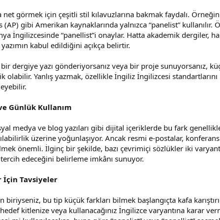
net görmek için çeşitli stil kılavuzlarına bakmak faydalı. Örneği
s (AP) gibi Amerikan kaynaklarında yalnızca “panelist” kullanılır
anya İngilizcesinde “panellist”i onaylar. Hatta akademik dergiler, hab
yazımın kabul edildiğini açıkça belirtir.
bir dergiye yazı gönderiyorsanız veya bir proje sunuyorsanız, kü
tik olabilir. Yanlış yazmak, özellikle İngiliz İngilizcesi standartlar
eyebilir.
 ve Günlük Kullanım
 medya ve blog yazıları gibi dijital içeriklerde bu fark genellikle
şılabilirlik üzerine yoğunlaşıyor. Ancak resmi e-postalar, konferans 
mek önemli. İlginç bir şekilde, bazı çevrimiçi sözlükler iki varyantı
 tercih edeceğini belirleme imkânı sunuyor.
 İçin Tavsiyeler
n biriyseniz, bu tip küçük farkları bilmek başlangıçta kafa karıştırı
edef kitlenize veya kullanacağınız İngilizce varyantına karar ver