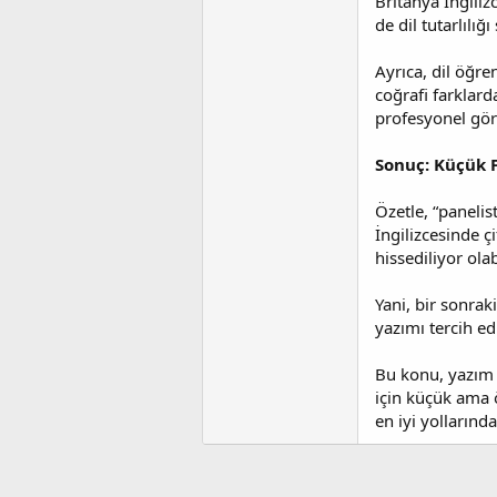
Britanya İngiliz
de dil tutarlılığ
Ayrıca, dil öğren
coğrafi farklard
profesyonel gör
Sonuç: Küçük F
Özetle, “panelis
İngilizcesinde çi
hissediliyor ola
Yani, bir sonrak
yazımı tercih edi
Bu konu, yazım d
için küçük ama 
en iyi yollarında