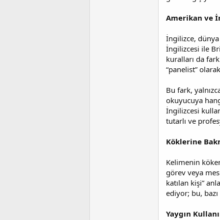
t
r
a
i
Amerikan ve İn
n
h
i
İngilizce, dünya
İngilizcesi ile 
kuralları da far
“panelist” olarak 
Bu fark, yalnızc
okuyucuya hangi
İngilizcesi kulla
tutarlı ve profe
Köklerine Ba
Kelimenin kökeni
görev veya mesle
katılan kişi” anl
ediyor; bu, bazı
Yaygın Kullanı