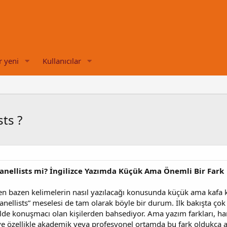
r yeni
Kullanıcılar
sts ?
Panellists mi? İngilizce Yazımda Küçük Ama Önemli Bir Fark
en bazen kelimelerin nasıl yazılacağı konusunda küçük ama kafa kar
panellists” meselesi de tam olarak böyle bir durum. İlk bakışta ço
elde konuşmacı olan kişilerden bahsediyor. Ama yazım farkları, han
ve özellikle akademik veya profesyonel ortamda bu fark oldukça an