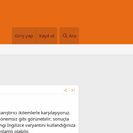
Giriş yap
Kayıt ol
Ara
#1
ıştırıcı ikilemlerle karşılaşıyoruz.
k önemsiz gibi görünebilir; sonuçta
gi İngilizce varyantını kullandığınıza
lamlı olabilir.