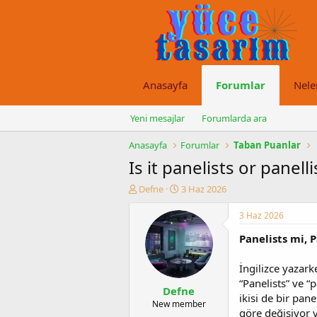
Anasayfa
Forumlar
Nele
Yeni mesajlar
Forumlarda ara
Anasayfa
Forumlar
Taban Puanlar
Is it panelists or panelli
K
B
Defne
3 Haz 2026
o
a
n
ş
3 Haz 2026
u
l
Panelists mi, 
y
a
u
n
b
g
İngilizce yazark
a
ı
“Panelists” ve “
Defne
ş
ç
ikisi de bir pan
l
t
New member
göre değişiyor 
a
a