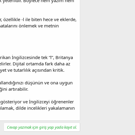
mek yeterlidir. Böylece hem yazım hem
 özellikle -l ile biten hece ve eklerde,
m hatalarını önlemek ve metnin
ikan İngilizcesinde tek “l”, Britanya
elirler. Dijital ortamda fark daha az
t ve tutarlılık açısından kritik.
 kullandığınızı düşünün ve ona uygun
ni artırabilir.
gösteriyor ve İngilizceyi öğrenenler
lamak, dilde incelikleri yakalamanın
Cevap yazmak için giriş yap yada kayıt ol.