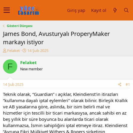
Giriş yap
Kayıt ol
Gösteri Dünyası
James Bond, Avusturyalı ProperyMaker
markayı istiyor
K
B
Felaket
14 Şub 2025
o
a
n
ş
Felaket
F
u
l
New member
y
a
u
n
b
g
14 Şub 2025
#1
a
ı
ş
ç
Teknik olarak, “Guardian” ı açıklar, Kleindienst'in itirazları
l
t
“kullanıma dayalı iptal eylemleri” olarak bilinir. Birleşik Krallık
a
a
ve AB yasalarına göre, aslında, bir isim belirli mal ve
t
r
hizmetler için tescilli bir ticari markasıysa, ancak sahibi en az
a
i
beş yıllık bir süre boyunca bu alanlarda ticari olarak
n
h
kullanmazsa, İsmin sahipliğini iptal etmeye itiraz. Kleindienst
i
“Avrupa Fikri Mülkiyet Withers & Rogers şirketinin