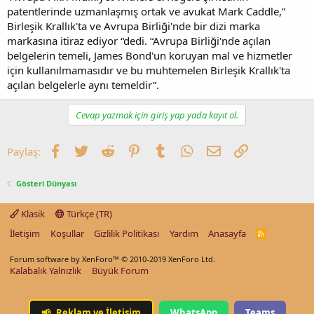
patentlerinde uzmanlaşmış ortak ve avukat Mark Caddle,”
Birleşik Krallık'ta ve Avrupa Birliği'nde bir dizi marka
markasına itiraz ediyor “dedi. “Avrupa Birliği'nde açılan
belgelerin temeli, James Bond'un koruyan mal ve hizmetler
için kullanılmamasıdır ve bu muhtemelen Birleşik Krallık'ta
açılan belgelerle aynı temeldir”.
Cevap yazmak için giriş yap yada kayıt ol.
Facebook
Twitter
Reddit
Pinterest
Tumblr
WhatsApp
E-posta
Link
Paylaş:
Gösteri Dünyası
Klasik
Türkçe (TR)
İletişim
Koşullar
Gizlilik Politikası
Yardım
Anasayfa
R
S
S
Forum software by XenForo™
© 2010-2019 XenForo Ltd.
Kalabalık Yalnızlık
Büyük Forum
📢
Reklam ve İletişim
WhatsApp
Teams