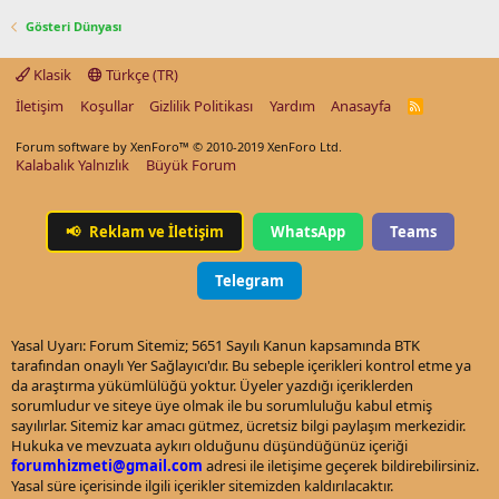
Gösteri Dünyası
Klasik
Türkçe (TR)
İletişim
Koşullar
Gizlilik Politikası
Yardım
Anasayfa
R
S
S
Forum software by XenForo™
© 2010-2019 XenForo Ltd.
Kalabalık Yalnızlık
Büyük Forum
📢
Reklam ve İletişim
WhatsApp
Teams
Telegram
Yasal Uyarı: Forum Sitemiz; 5651 Sayılı Kanun kapsamında BTK
tarafından onaylı Yer Sağlayıcı'dır. Bu sebeple içerikleri kontrol etme ya
da araştırma yükümlülüğü yoktur. Üyeler yazdığı içeriklerden
sorumludur ve siteye üye olmak ile bu sorumluluğu kabul etmiş
sayılırlar. Sitemiz kar amacı gütmez, ücretsiz bilgi paylaşım merkezidir.
Hukuka ve mevzuata aykırı olduğunu düşündüğünüz içeriği
forumhizmeti@gmail.com
adresi ile iletişime geçerek bildirebilirsiniz.
Yasal süre içerisinde ilgili içerikler sitemizden kaldırılacaktır.