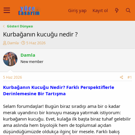
Giriş yap
Kayıt ol
Gösteri Dünyası
Kurbağanın kucuğu nedir ?
K
B
Damla
5 Haz 2026
o
a
n
ş
Damla
u
l
New member
y
a
u
n
b
g
5 Haz 2026
#1
a
ı
ş
ç
Kurbağanın Kucuğu Nedir? Farklı Perspektiflerle
l
t
Derinlemesine Bir Tartışma
a
a
t
r
Selam forumdaşlar! Bugün biraz sıradışı ama bir o kadar
a
i
merak uyandırıcı bir konuyu masaya yatırmak istiyorum:
n
h
kurbağanın kucuğu. Evet, kulağa ilk başta biraz tuhaf gelebilir
i
ama aslında hem biyolojik hem de toplumsal açıdan
düşündüğümüzde oldukça ilginç bir mesele. Farklı bakış