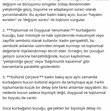
değişim ve dönüşümü simgeler. İribaş döneminden
yetişkinliğe geçiş, büyüme ve adaptasyon süreci olarak
yorumlanabilir. Bu açıdan kadın bakış açısı, kucun “hayatın
evreleri” ve “değişim süreci” ile ilişkisini vurgular.
2. **Toplumsal ve Duygusal Yansımalar:** Kurbağanın
kucuğu, bazı mitolojik ve halk öykülerinde masumiyet veya
zayıflık sembolü olarak kullanılır. Kadın perspektifi, bu
sembolik anlamlar üzerinden empati kurmayı ve toplumsal
değerlerle ilişkilendirmeyi tercih eder. Örneğin, bir çocuğun
gelişim sürecine benzetildiğinde, kucun kaybolması
“yetişkinliğe geçiş” veya “bağımsızlık kazanma” gibi
kavramlarla paralellik gösterebilir.
3. **Kültürel Çerçeve:** Kadın bakış açısı aynı zamanda
kurbağanın kucun kültürel algısını da tartışmaya açar. Farklı
toplumlarda küçük bir detay bile farklı anlamlar taşıyabilir. Bu
nedenle kucun sadece biyolojik değil, duygusal ve toplumsal
bir boyutu da vardır.
Sizce kurbağanın kucuğu, gerçekten bir biyolojik detay mı