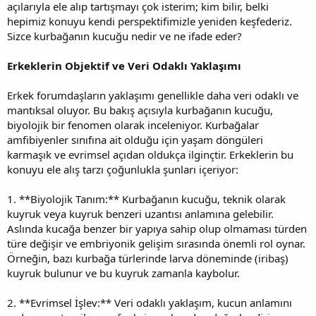
açılarıyla ele alıp tartışmayı çok isterim; kim bilir, belki
hepimiz konuyu kendi perspektifimizle yeniden keşfederiz.
Sizce kurbağanın kucuğu nedir ve ne ifade eder?
Erkeklerin Objektif ve Veri Odaklı Yaklaşımı
Erkek forumdaşların yaklaşımı genellikle daha veri odaklı ve
mantıksal oluyor. Bu bakış açısıyla kurbağanın kucuğu,
biyolojik bir fenomen olarak inceleniyor. Kurbağalar
amfibiyenler sınıfına ait olduğu için yaşam döngüleri
karmaşık ve evrimsel açıdan oldukça ilginçtir. Erkeklerin bu
konuyu ele alış tarzı çoğunlukla şunları içeriyor:
1. **Biyolojik Tanım:** Kurbağanın kucuğu, teknik olarak
kuyruk veya kuyruk benzeri uzantısı anlamına gelebilir.
Aslında kucağa benzer bir yapıya sahip olup olmaması türden
türe değişir ve embriyonik gelişim sırasında önemli rol oynar.
Örneğin, bazı kurbağa türlerinde larva döneminde (iribaş)
kuyruk bulunur ve bu kuyruk zamanla kaybolur.
2. **Evrimsel İşlev:** Veri odaklı yaklaşım, kucun anlamını