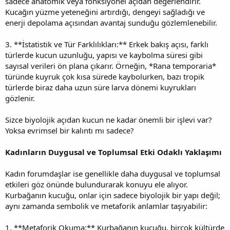
sadece anatomik veya fonksiyonel açıdan değerlendirir.
Kucağın yüzme yeteneğini artırdığı, dengeyi sağladığı ve
enerji depolama açısından avantaj sunduğu gözlemlenebilir.
3. **İstatistik ve Tür Farklılıkları:** Erkek bakış açısı, farklı
türlerde kucun uzunluğu, yapısı ve kaybolma süresi gibi
sayısal verileri ön plana çıkarır. Örneğin, *Rana temporaria*
türünde kuyruk çok kısa sürede kaybolurken, bazı tropik
türlerde biraz daha uzun süre larva dönemi kuyrukları
gözlenir.
Sizce biyolojik açıdan kucun ne kadar önemli bir işlevi var?
Yoksa evrimsel bir kalıntı mı sadece?
Kadınların Duygusal ve Toplumsal Etki Odaklı Yaklaşımı
Kadın forumdaşlar ise genellikle daha duygusal ve toplumsal
etkileri göz önünde bulundurarak konuyu ele alıyor.
Kurbağanın kucuğu, onlar için sadece biyolojik bir yapı değil;
aynı zamanda sembolik ve metaforik anlamlar taşıyabilir:
1. **Metaforik Okuma:** Kurbağanın kucuğu, birçok kültürde