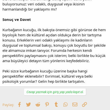
buluyorsunuz: veri odaklı, duygusal veya ikisinin
harmanlandığı bir yaklaşımı mı?
Sonuç ve Davet
Kurbağanın kucuğu, ilk bakışta önemsiz gibi görünse de hem
biyolojik hem de kültürel açıdan oldukça derin bir tartışma
konusu. Erkeklerin veri odaklı yaklaşımı ile kadınların
duygusal ve toplumsal bakışı, konuyu çok boyutlu bir şekilde
ele almamıza imkan tanıyor. Forumda herkesin kendi
perspektifini paylaşmasını çok isterim; belki birlikte bu küçük
ama büyüleyici detayın tüm yönlerini keşfedebiliriz.
Peki sizce kurbağanın kucuğu üzerine başka hangi
perspektifler eklenebilir? Evrimsel, kültürel veya belki
psikolojik yorumlar? Gelin hep birlikte tartışalım.
Cevap yazmak için giriş yap yada kayıt ol.
Facebook
Twitter
Reddit
Pinterest
Tumblr
WhatsApp
E-posta
Link
Paylaş: