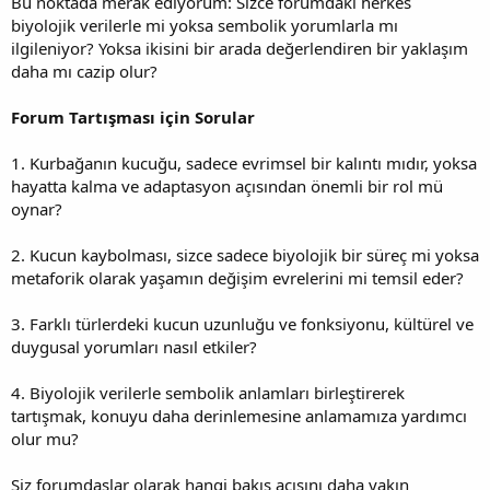
Bu noktada merak ediyorum: Sizce forumdaki herkes
biyolojik verilerle mi yoksa sembolik yorumlarla mı
ilgileniyor? Yoksa ikisini bir arada değerlendiren bir yaklaşım
daha mı cazip olur?
Forum Tartışması için Sorular
1. Kurbağanın kucuğu, sadece evrimsel bir kalıntı mıdır, yoksa
hayatta kalma ve adaptasyon açısından önemli bir rol mü
oynar?
2. Kucun kaybolması, sizce sadece biyolojik bir süreç mi yoksa
metaforik olarak yaşamın değişim evrelerini mi temsil eder?
3. Farklı türlerdeki kucun uzunluğu ve fonksiyonu, kültürel ve
duygusal yorumları nasıl etkiler?
4. Biyolojik verilerle sembolik anlamları birleştirerek
tartışmak, konuyu daha derinlemesine anlamamıza yardımcı
olur mu?
Siz forumdaşlar olarak hangi bakış açısını daha yakın