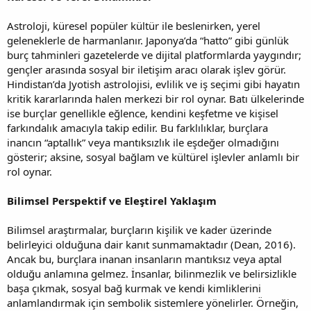
Astroloji, küresel popüler kültür ile beslenirken, yerel
geleneklerle de harmanlanır. Japonya’da “hatto” gibi günlük
burç tahminleri gazetelerde ve dijital platformlarda yaygındır;
gençler arasında sosyal bir iletişim aracı olarak işlev görür.
Hindistan’da Jyotish astrolojisi, evlilik ve iş seçimi gibi hayatın
kritik kararlarında halen merkezi bir rol oynar. Batı ülkelerinde
ise burçlar genellikle eğlence, kendini keşfetme ve kişisel
farkındalık amacıyla takip edilir. Bu farklılıklar, burçlara
inancın “aptallık” veya mantıksızlık ile eşdeğer olmadığını
gösterir; aksine, sosyal bağlam ve kültürel işlevler anlamlı bir
rol oynar.
Bilimsel Perspektif ve Eleştirel Yaklaşım
Bilimsel araştırmalar, burçların kişilik ve kader üzerinde
belirleyici olduğuna dair kanıt sunmamaktadır (Dean, 2016).
Ancak bu, burçlara inanan insanların mantıksız veya aptal
olduğu anlamına gelmez. İnsanlar, bilinmezlik ve belirsizlikle
başa çıkmak, sosyal bağ kurmak ve kendi kimliklerini
anlamlandırmak için sembolik sistemlere yönelirler. Örneğin,