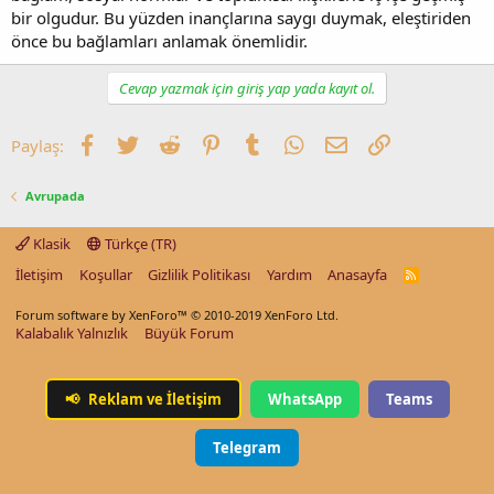
bir olgudur. Bu yüzden inançlarına saygı duymak, eleştiriden
önce bu bağlamları anlamak önemlidir.
Cevap yazmak için giriş yap yada kayıt ol.
Facebook
Twitter
Reddit
Pinterest
Tumblr
WhatsApp
E-posta
Link
Paylaş:
Avrupada
Klasik
Türkçe (TR)
İletişim
Koşullar
Gizlilik Politikası
Yardım
Anasayfa
R
S
S
Forum software by XenForo™
© 2010-2019 XenForo Ltd.
Kalabalık Yalnızlık
Büyük Forum
📢
Reklam ve İletişim
WhatsApp
Teams
Telegram