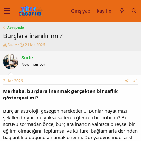
Giriş yap
Kayıt ol
Avrupada
Burçlara inanılır mı ?
K
B
Sude
2 Haz 2026
o
a
n
ş
Sude
u
l
New member
y
a
u
n
b
g
2 Haz 2026
#1
a
ı
ş
ç
Merhaba, burçlara inanmak gerçekten bir saflık
l
t
göstergesi mi?
a
a
t
r
Burçlar, astroloji, gezegen hareketleri… Bunlar hayatımızı
a
i
şekillendiriyor mu yoksa sadece eğlenceli bir hobi mi? Bu
n
h
soruyu sormadan önce, burçlara inancın yalnızca bireysel bir
i
eğilim olmadığını, toplumsal ve kültürel bağlamlarla derinden
bağlantılı olduğunu anlamak önemli. Dünya genelinde farklı