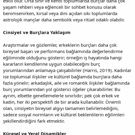
etkili olur. Orta sınıf ve kentli toplumlarda burçlar daha çok
yaşam rehberi veya eğlenceli bir sohbet konusu olarak
benimsenirken, kırsal veya dini açıdan sıkı toplumlarda
astrolojik inançlar daha sembolik veya ritüel odaklı olabilir.
Cinsiyet ve Burçlara Yaklaşım
Araştırmalar ve gözlemler, erkeklerin burçları daha çok
bireysel başarı ve performans bağlamında değerlendirme
eğiliminde olduğunu gösterir; örneğin iş hayatında hangi
kararların kendilerine uygun olabileceğini burç
yorumlarından anlamaya çalışabilirler (Harris, 2019). Kadınlar
ise toplumsal ilişkiler ve kültürel bağlamda burçlara daha
fazla yönelir; arkadaşlık, aile ve romantik ilişkiler bağlamında
burç yorumlarından yol gösterici öğeler çıkarabilirler. Bu
ayrım, elbette genellemelerle sınırlıdır; pek çok erkek ve
kadın, her iki perspektifi de bir arada kullanabilir. Önemli
olan, cinsiyetin bireysel algıyı tamamen belirlemediğini,
sadece sosyal normların ve kültürel beklentilerin eğilimleri
şekillendirdiğini fark etmektir.
Küresel ve Yerel Dinamikler