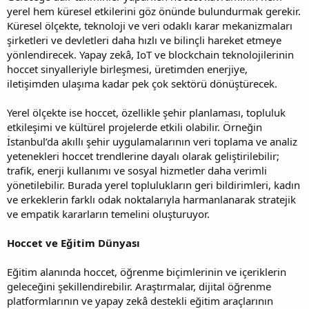
yerel hem küresel etkilerini göz önünde bulundurmak gerekir.
Küresel ölçekte, teknoloji ve veri odaklı karar mekanizmaları
şirketleri ve devletleri daha hızlı ve bilinçli hareket etmeye
yönlendirecek. Yapay zekâ, IoT ve blockchain teknolojilerinin
hoccet sinyalleriyle birleşmesi, üretimden enerjiye,
iletişimden ulaşıma kadar pek çok sektörü dönüştürecek.
Yerel ölçekte ise hoccet, özellikle şehir planlaması, topluluk
etkileşimi ve kültürel projelerde etkili olabilir. Örneğin
İstanbul’da akıllı şehir uygulamalarının veri toplama ve analiz
yetenekleri hoccet trendlerine dayalı olarak geliştirilebilir;
trafik, enerji kullanımı ve sosyal hizmetler daha verimli
yönetilebilir. Burada yerel toplulukların geri bildirimleri, kadın
ve erkeklerin farklı odak noktalarıyla harmanlanarak stratejik
ve empatik kararların temelini oluşturuyor.
Hoccet ve Eğitim Dünyası
Eğitim alanında hoccet, öğrenme biçimlerinin ve içeriklerin
geleceğini şekillendirebilir. Araştırmalar, dijital öğrenme
platformlarının ve yapay zekâ destekli eğitim araçlarının