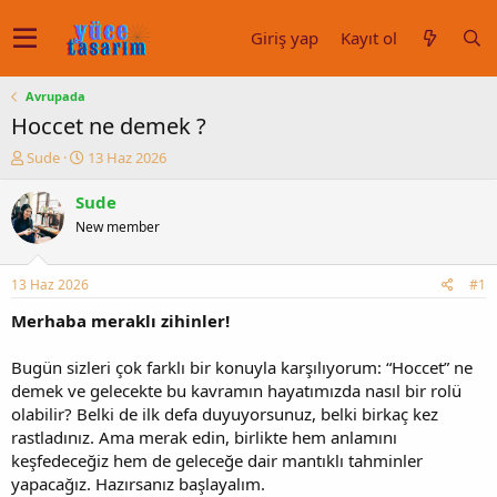
Giriş yap
Kayıt ol
Avrupada
Hoccet ne demek ?
K
B
Sude
13 Haz 2026
o
a
n
ş
Sude
u
l
New member
y
a
u
n
b
g
13 Haz 2026
#1
a
ı
ş
ç
Merhaba meraklı zihinler!
l
t
a
a
Bugün sizleri çok farklı bir konuyla karşılıyorum: “Hoccet” ne
t
r
demek ve gelecekte bu kavramın hayatımızda nasıl bir rolü
a
i
olabilir? Belki de ilk defa duyuyorsunuz, belki birkaç kez
n
h
rastladınız. Ama merak edin, birlikte hem anlamını
i
keşfedeceğiz hem de geleceğe dair mantıklı tahminler
yapacağız. Hazırsanız başlayalım.