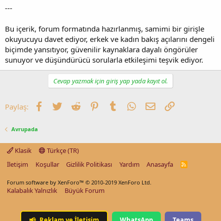
---
Bu içerik, forum formatında hazırlanmış, samimi bir girişle
okuyucuyu davet ediyor, erkek ve kadın bakış açılarını dengeli
biçimde yansıtıyor, güvenilir kaynaklara dayalı öngörüler
sunuyor ve düşündürücü sorularla etkileşimi teşvik ediyor.
Cevap yazmak için giriş yap yada kayıt ol.
Facebook
Twitter
Reddit
Pinterest
Tumblr
WhatsApp
E-posta
Link
Paylaş:
Avrupada
Klasik
Türkçe (TR)
İletişim
Koşullar
Gizlilik Politikası
Yardım
Anasayfa
R
S
S
Forum software by XenForo™
© 2010-2019 XenForo Ltd.
Kalabalık Yalnızlık
Büyük Forum
📢
Reklam ve İletişim
WhatsApp
Teams