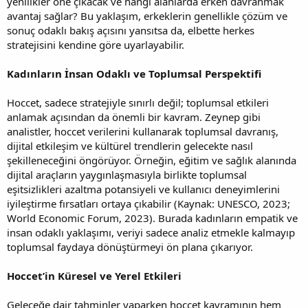
yenilikler öne çıkacak ve hangi alanlarda erken davranmak
avantaj sağlar? Bu yaklaşım, erkeklerin genellikle çözüm ve
sonuç odaklı bakış açısını yansıtsa da, elbette herkes
stratejisini kendine göre uyarlayabilir.
Kadınların İnsan Odaklı ve Toplumsal Perspektifi
Hoccet, sadece stratejiyle sınırlı değil; toplumsal etkileri
anlamak açısından da önemli bir kavram. Zeynep gibi
analistler, hoccet verilerini kullanarak toplumsal davranış,
dijital etkileşim ve kültürel trendlerin gelecekte nasıl
şekilleneceğini öngörüyor. Örneğin, eğitim ve sağlık alanında
dijital araçların yaygınlaşmasıyla birlikte toplumsal
eşitsizlikleri azaltma potansiyeli ve kullanıcı deneyimlerini
iyileştirme fırsatları ortaya çıkabilir (Kaynak: UNESCO, 2023;
World Economic Forum, 2023). Burada kadınların empatik ve
insan odaklı yaklaşımı, veriyi sadece analiz etmekle kalmayıp
toplumsal faydaya dönüştürmeyi ön plana çıkarıyor.
Hoccet’in Küresel ve Yerel Etkileri
Geleceğe dair tahminler yaparken hoccet kavramının hem