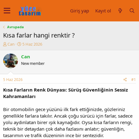
Giriş yap
Kayıt ol
Avrupada
Kısa farlar hangi renktir ?
K
B
Can
5 Haz 2026
o
a
n
ş
Can
u
l
New member
y
a
u
n
b
g
5 Haz 2026
#1
a
ı
ş
ç
Kısa Farların Renk Dünyası: Sürüş Güvenliğinin Sessiz
l
t
Kahramanları
a
a
t
r
Bir otomobilin gece yüzünü ilk fark ettiğinizde, gözleriniz
a
i
genellikle farlara takılır. Ancak çoğu sürücü için farlar, sadece
n
h
yolu aydınlatan birer ışık kaynağıdır. Oysa kısa farların rengi,
i
teknik bir detaydan çok daha fazlasını anlatır; güvenliğin,
tasarımın ve trafik düzeninin ince bir sentezidir.