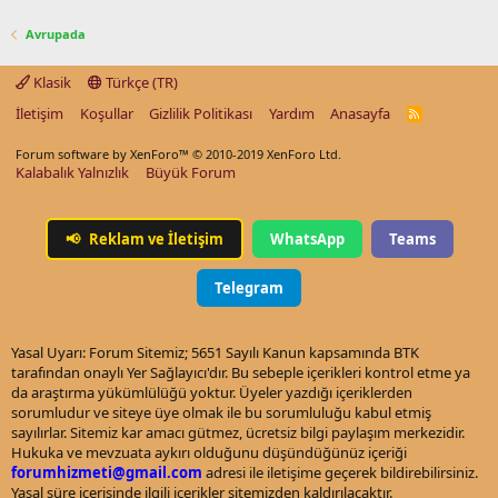
Avrupada
Klasik
Türkçe (TR)
İletişim
Koşullar
Gizlilik Politikası
Yardım
Anasayfa
R
S
S
Forum software by XenForo™
© 2010-2019 XenForo Ltd.
Kalabalık Yalnızlık
Büyük Forum
📢
Reklam ve İletişim
WhatsApp
Teams
Telegram
Yasal Uyarı: Forum Sitemiz; 5651 Sayılı Kanun kapsamında BTK
tarafından onaylı Yer Sağlayıcı'dır. Bu sebeple içerikleri kontrol etme ya
da araştırma yükümlülüğü yoktur. Üyeler yazdığı içeriklerden
sorumludur ve siteye üye olmak ile bu sorumluluğu kabul etmiş
sayılırlar. Sitemiz kar amacı gütmez, ücretsiz bilgi paylaşım merkezidir.
Hukuka ve mevzuata aykırı olduğunu düşündüğünüz içeriği
forumhizmeti@gmail.com
adresi ile iletişime geçerek bildirebilirsiniz.
Yasal süre içerisinde ilgili içerikler sitemizden kaldırılacaktır.