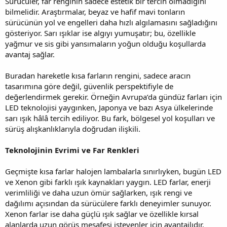
Sürücüler, far renginin sadece estetik bir tercih olmadığını
bilmelidir. Araştırmalar, beyaz ve hafif mavi tonların
sürücünün yol ve engelleri daha hızlı algılamasını sağladığını
gösteriyor. Sarı ışıklar ise algıyı yumuşatır; bu, özellikle
yağmur ve sis gibi yansımaların yoğun olduğu koşullarda
avantaj sağlar.
Buradan hareketle kısa farların rengini, sadece aracın
tasarımına göre değil, güvenlik perspektifiyle de
değerlendirmek gerekir. Örneğin Avrupa’da gündüz farları için
LED teknolojisi yaygınken, Japonya ve bazı Asya ülkelerinde
sarı ışık hâlâ tercih ediliyor. Bu fark, bölgesel yol koşulları ve
sürüş alışkanlıklarıyla doğrudan ilişkili.
Teknolojinin Evrimi ve Far Renkleri
Geçmişte kısa farlar halojen lambalarla sınırlıyken, bugün LED
ve Xenon gibi farklı ışık kaynakları yaygın. LED farlar, enerji
verimliliği ve daha uzun ömür sağlarken, ışık rengi ve
dağılımı açısından da sürücülere farklı deneyimler sunuyor.
Xenon farlar ise daha güçlü ışık sağlar ve özellikle kırsal
alanlarda uzun görüş mesafesi isteyenler için avantajlıdır.