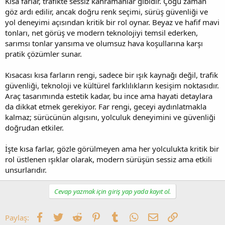
Kısa farlar, trafikte sessiz kahramanlar gibidir. Çoğu zaman
göz ardı edilir, ancak doğru renk seçimi, sürüş güvenliği ve
yol deneyimi açısından kritik bir rol oynar. Beyaz ve hafif mavi
tonları, net görüş ve modern teknolojiyi temsil ederken,
sarımsı tonlar yansıma ve olumsuz hava koşullarına karşı
pratik çözümler sunar.
Kısacası kısa farların rengi, sadece bir ışık kaynağı değil, trafik
güvenliği, teknoloji ve kültürel farklılıkların kesişim noktasıdır.
Araç tasarımında estetik kadar, bu ince ama hayati detaylara
da dikkat etmek gerekiyor. Far rengi, geceyi aydınlatmakla
kalmaz; sürücünün algısını, yolculuk deneyimini ve güvenliği
doğrudan etkiler.
İşte kısa farlar, gözle görülmeyen ama her yolculukta kritik bir
rol üstlenen ışıklar olarak, modern sürüşün sessiz ama etkili
unsurlarıdır.
Cevap yazmak için giriş yap yada kayıt ol.
Facebook
Twitter
Reddit
Pinterest
Tumblr
WhatsApp
E-posta
Link
Paylaş: