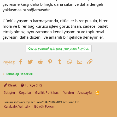
çevresine karşı daha bilinçli, daha sakin ve daha dengeli
yaklaşmasını sağlamasıdır.
Günlük yaşamın karmaşasında, ritüeller birer pusula, birer
mola ve birer bağ kurucu işlevi görür. İnsan, sadece ibadet
etmiş olmaz; aynı zamanda kendi yaşamını ve toplumsal
çevresini daha düzenli ve anlamlı bir şekilde deneyimler.
Cevap yazmak için giriş yap yada kayıt ol.
Facebook
Twitter
Reddit
Pinterest
Tumblr
WhatsApp
E-posta
Link
Paylaş:
Teknoloji Haberleri
Klasik
Türkçe (TR)
İletişim
Koşullar
Gizlilik Politikası
Yardım
Anasayfa
R
S
S
Forum software by XenForo™
© 2010-2019 XenForo Ltd.
Kalabalık Yalnızlık
Büyük Forum