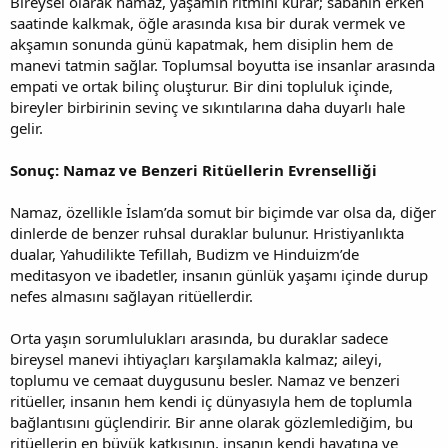
Bireysel olarak namaz, yaşamın ritmini kurar; sabahın erken
saatinde kalkmak, öğle arasında kısa bir durak vermek ve
akşamın sonunda günü kapatmak, hem disiplin hem de
manevi tatmin sağlar. Toplumsal boyutta ise insanlar arasında
empati ve ortak bilinç oluşturur. Bir dini topluluk içinde,
bireyler birbirinin sevinç ve sıkıntılarına daha duyarlı hale
gelir.
Sonuç: Namaz ve Benzeri Ritüellerin Evrenselliği
Namaz, özellikle İslam’da somut bir biçimde var olsa da, diğer
dinlerde de benzer ruhsal duraklar bulunur. Hristiyanlıkta
dualar, Yahudilikte Tefillah, Budizm ve Hinduizm’de
meditasyon ve ibadetler, insanın günlük yaşamı içinde durup
nefes almasını sağlayan ritüellerdir.
Orta yaşın sorumlulukları arasında, bu duraklar sadece
bireysel manevi ihtiyaçları karşılamakla kalmaz; aileyi,
toplumu ve cemaat duygusunu besler. Namaz ve benzeri
ritüeller, insanın hem kendi iç dünyasıyla hem de toplumla
bağlantısını güçlendirir. Bir anne olarak gözlemlediğim, bu
ritüellerin en büyük katkısının, insanın kendi hayatına ve