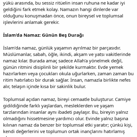
yükü arasında, bu sessiz ritüelin insan ruhuna ne kadar iyi
geldiğini fark etmek kolay. Namazın hangi dinlerde var
olduğunu konuşmadan önce, onun bireysel ve toplumsal
işlevlerini anlamak gerekir.
İslam’da Namaz: Günün Beş Durağı
İslam’da namaz, günlük yaşamın ayrılmaz bir parçasıdır.
Müslümanlar, sabah, öğle, ikindi, akşam ve yatsı vakitlerinde
namaz kılar. Burada amaç sadece Allah’a yönelmek değil,
günün ritmini disiplinli bir şekilde kurmaktır. Evde yemek
hazırlarken veya çocukları okula uğurlarken, zaman zaman bu
ritim hatırlatıcı bir durak sağlar. İnsan, namazla birlikte nefes
alır, telaşın içinde kısa bir sakinlik bulur.
Toplumsal açıdan namaz, bireyi cemaatle buluşturur. Camiye
gidildiğinde farklı yaşlardan, mesleklerden ve yaşam
tarzlarından insanlar aynı ibadeti paylaşır. Bu, bireyin yalnız
olmadığını hissetmesine yardımcı olur. Evinde yalnız başına
kılınan namaz da benzer bir toplumsal etki yaratır; çünkü kişi,
kendi değerlerini ve toplumun ortak inançlarını hatırlamış