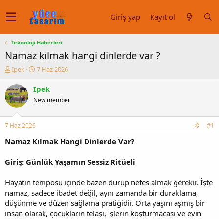
Giriş yap
Kayıt ol
Teknoloji Haberleri
Namaz kılmak hangi dinlerde var ?
K
B
Ipek
7 Haz 2026
o
a
n
ş
Ipek
u
l
New member
y
a
u
n
b
g
7 Haz 2026
#1
a
ı
ş
ç
Namaz Kılmak Hangi Dinlerde Var?
l
t
a
a
Giriş: Günlük Yaşamın Sessiz Ritüeli
t
r
a
i
Hayatın temposu içinde bazen durup nefes almak gerekir. İşte
n
h
namaz, sadece ibadet değil, aynı zamanda bir duraklama,
i
düşünme ve düzen sağlama pratiğidir. Orta yaşını aşmış bir
insan olarak, çocukların telaşı, işlerin koşturmacası ve evin