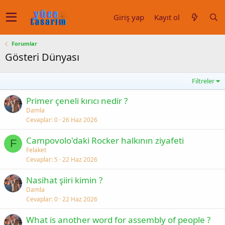
Giriş yap
Kayıt ol
Forumlar
Gösteri Dünyası
Filtreler
Primer çeneli kırıcı nedir ?
Damla
Cevaplar
0
26 Haz 2026
Campovolo'daki Rocker halkının ziyafeti
F
Felaket
Cevaplar
5
22 Haz 2026
Nasihat şiiri kimin ?
Damla
Cevaplar
0
22 Haz 2026
What is another word for assembly of people ?