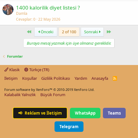
1400 kalorilik diyet listesi ?
Damla
Cevaplar
0
22 May 2026
First
Last
Önceki
2 of 100
Sonraki
Buraya mesaj yazmak için üye olmanız gereklidir.
Forumlar
Klasik
Türkçe (TR)
İletişim
Koşullar
Gizlilik Politikası
Yardım
Anasayfa
R
S
S
Forum software by XenForo™
© 2010-2019 XenForo Ltd.
Kalabalık Yalnızlık
Büyük Forum
📢
Reklam ve İletişim
WhatsApp
Teams
Telegram